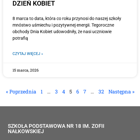
DZIEŃ KOBIET
8 marca to data, która co roku przynosi do naszej szkoły
mnóstwo uśmiechu i pozytywnej energii. Tegoroczne
obchody Dnia Kobiet udowodniły, że nasi uczniowie
potrafią
CZYTAJ WIĘCEJ »
15 marca, 2026
« Poprzednia
1
…
3
4
5
6
7
…
32
Następna »
SZKOŁA PODSTAWOWA NR 18 IM. ZOFII
NAŁKOWSKIEJ