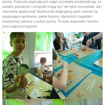
strony. Podczas inspirujących zajęć uczniowie przekonali się, że
zasady gramatyki i ortografii mogą być nie tylko zrozumiałe, ale i
niezwykle apetyczne! Serdecznie dziękujemy pani Joannie za
pasjonujące spotkanie, pełne humoru, literackich zagadek i
kreatywnej zabawy z polszczyzną. To była wspaniała i bardzo
pouczająca przygoda!